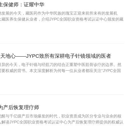
养生保健师：证耀中华
勃发展的今天，藏医药作为中华民族的瑰宝正迎来前所未有的发展机
大藏医养生保健从业者，介绍JYPC全国职业资格考试认证中心颁发的藏
书，帮助您在职业发展中把握先机、实现价值。
天地心——JYPC致所有深耕电子针镜领域的医者
月异的今天，电子针镜与经筋刀的结合正重塑中医筋骨诊疗的边界。然
要权威的背书。本文深度解析为何每一位从业者都应关注“JYPC全国
中心”推出的“电子针镜经筋刀职业医师
成为产后恢复理疗师
觉醒与千亿级产后市场爆发的时代，职业资质成为区分专业与业余的核
入解读JYPC全国职业资格考试认证中心为产后恢复理疗师提供的权威认