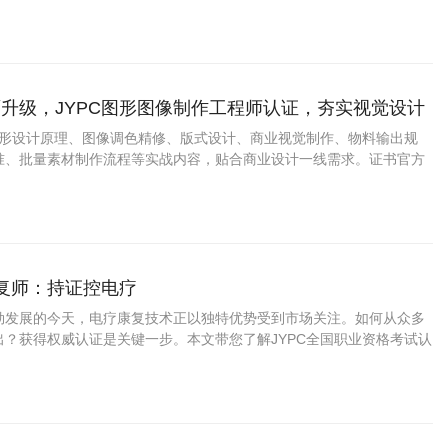
证上岗如何成为从业者赢得市场信任、提升职业竞争力的关键路径。
升级，JYPC图形图像制作工程师认证，夯实视觉设计
盖图形设计原理、图像调色精修、版式设计、商业视觉制作、物料输出规
准、批量素材制作流程等实战内容，贴合商业设计一线需求。证书官方
用，适配求职、接单、项目投标、学分认定。
康复师：持证控电疗
勃发展的今天，电疗康复技术正以独特优势受到市场关注。如何从众多
出？获得权威认证是关键一步。本文带您了解JYPC全国职业资格考试认
疗康复师证书为何成为行业优选，以及这一认证如何助力您的职业发