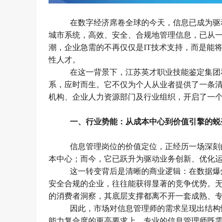
在数字经济席卷全球的今天，信息已成为驱
城市系统，高效、安全、合规地管理信息，已从
潮，企业急需的不再仅仅是
IT技术支持，而是能
性人才。
在这一背景下，
江苏英才职业技能鉴定集团
系，应时而生。它不仅为个人从业者提供了一条
机构、企业人力资源部门及行业组织，开启了
一
一、
行业势能：从成本中心到价值引擎的蜕
信息管理岗位的价值定位，正经历一场深刻
本中心；而今，它已跃升为驱动业务创新、优化
这一转变背后是清晰的商业逻辑：在数据爆
安全合规的企业，往往能获得显著的竞争优势。
的消费者洞察，其底层支撑都离不开一套成熟、
因此，市场对信息管理师的需求呈现出结构
能力复合度的更高要求上。
专业的
信息管理
师
既