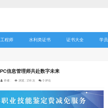
道工程师
水利类证书
证书大全
学员
YPC信息管理师共赴数字未来
作者 :
浏览 : 156 次
0 评论