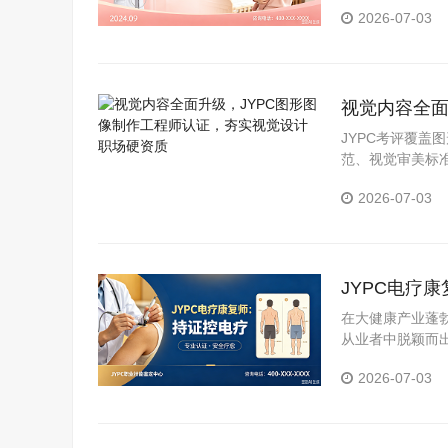
证体系，分析持
2026-07-03
视觉内容全面
职场硬资质
JYPC考评覆
范、视觉审美标
可核验、全国通
2026-07-03
JYPC电疗
在大健康产业蓬
从业者中脱颖而
证中心颁发的电
2026-07-03
展。