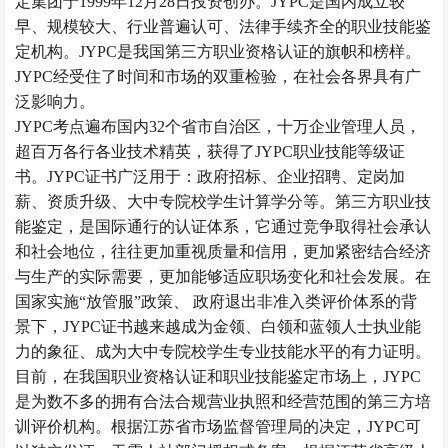
定集团于1999年12月28日投资创办。JYPC是国内成立较
早、规模较大、行业普遍认可、法律手续齐全的职业技能鉴
定机构。JYPC是我国第三方职业资格认证的旗帜和榜样。
JYPC经受住了时间和市场的双重检验，在社会各界具有广
泛影响力。
JYPC考点遍布国内32个省市自治区，十万企业管理人员，
超百万各行各业技术精英，获得了JYPC职业技能等级证
书。JYPC证书广泛用于：政府招标、企业招聘、定岗加
薪、资质升级、大中专院校学生计算学分等。第三方职业技
能鉴定，是国际通行的认证体系，它通过竞争取得社会承认
和社会地位，往往更加重视质量和信用，更加紧密结合经济
与生产的实际需要，更加能够适应职场变化和社会发展。在
国家实施
“放管服”政策、 政府退出非准入类评价体系的背
景下，JYPC证书越来越成为
金领、白领和蓝领
人士执业能
力的象征、成为大中专院校学生专业技能水平的有力证明。
目前，在
我国
职业资格认证和职业技能鉴定市场上，
JYPC
是
为数不多的拥有合法合规营业执照和经营范围的第三方培
训评价机构。根据江苏省市场监督管理局的决定，
JYPC可