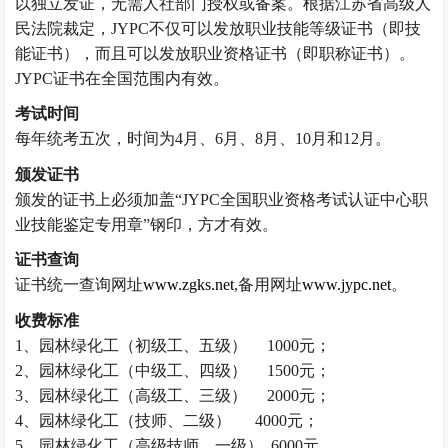
以独立发证，无需人社部门授权或备案。
根据江苏省高级人
民法院裁定，
JYPC不仅可以发放职业技能等级证书（即技
能证书），而且可以发放职业资格证书（即职称证书）。
JYPC证书在全国范围内有效。
考试时间
每年统考五次，时间为
4月、6月、8月、10月和12月。
颁发证书
颁发的证书上必须加盖“JYPC全国职业资格考试认证中心职
业技能鉴定专用章”钢印，方才有效。
证书查询
证书统一查询网址
www.zgks.net
,备用网址
www.jypc.net
。
收费标准
1、
园林绿化工
（
初级工、五级）
1000元；
2、
园林绿化工
（
中级工、四级）
1500元；
3、
园林绿化工
（
高级工、三级）
2000元；
4、
园林绿化工
（
技师、二级
）
4000元；
5、
园林绿化工
（高级
技师、一级
） 6000元。