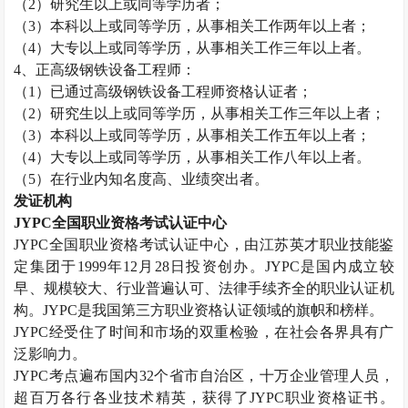
（
2
）研究生以上或同等学历者；
（
3
）本科以上或同等学历，从事相关工作两年以上者；
（
4
）大专以上或同等学历，从事相关工作三年以上者。
4
、正高级钢铁设备工程师：
（
1
）已通过高级钢铁设备工程师资格认证者；
（
2
）研究生以上或同等学历，从事相关工作三年以上者；
（
3
）本科以上或同等学历，从事相关工作五年以上者；
（
4
）大专以上或同等学历，从事相关工作八年以上者。
（
5
）在行业内知名度高、业绩突出者。
发证机构
JYPC
全国职业资格考试认证中心
JYPC
全国职业资格考试认证中心，由江苏英才职业技能鉴
定集团于
1999
年
12
月
28
日投资创办。
JYPC
是国内成立较
早、规模较大、行业普遍认可、法律手续齐全的职业认证机
构。
JYPC
是我国第三方职业资格认证领域的旗帜和榜样。
JYPC
经受住了时间和市场的双重检验，在社会各界具有广
泛影响力。
JYPC
考点遍布国内
32
个省市自治区，十万企业管理人员，
超百万各行各业技术精英，获得了
JYPC
职业资格证书。