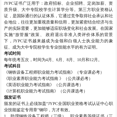
JYPC
证书广泛用于：政府招标、企业招聘、定岗加薪、资
质升级、大中专院校学生计算学分等。第三方职业资格认
证，是国际通行的认证体系，它通过竞争取得社会承认和社
会地位，往往更加重视质量和信用，更加紧密结合经济与生
产的实际需要，更加能够适应职场变化和社会发展。在国家
实施“放管服”政策、 政府退出非准入类评价体系的背景
下，
JYPC
证书越来越成为金领和白领人士执业能力的象
征、成为大中专院校学生专业技能水平的有力证明。
考试时间
每年统考五次，时间为
4
月、
6
月、
8
月、
10
月和
12
月。
考试科目
《钢铁设备工程师职业能力考试指南》（专业课必考）
《职业素养职业能力考试指南 》（公共课必考）
《英语职业能力考试指南》（公共课选考）
《计算机职业能力考试指南》（公共课选考）
颁发证书
颁发的证书上必须加盖“
JYPC
全国职业资格考试认证中心职
业技能鉴定专用章”钢印，方才有效。
1
、助理钢铁设备工程师（三级）、职业素养等级证书（三