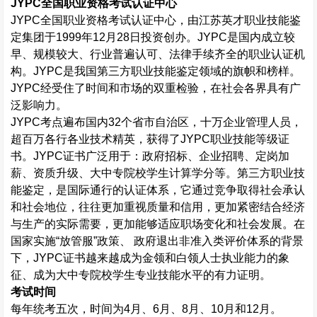
JYPC
全国职业资格考试认证中心
JYPC
全国职业资格考试认证中心，由江苏英才职业技能鉴
定集团于
1999
年
12
月
28
日投资创办。
JYPC
是国内成立较
早、规模较大、行业普遍认可、法律手续齐全的职业认证机
构。
JYPC
是我国第三方职业技能鉴定领域的旗帜和榜样。
JYPC
经受住了时间和市场的双重检验，在社会各界具有广
泛影响力。
JYPC
考点遍布国内
32
个省市自治区，十万企业管理人员，
超百万各行各业技术精英，获得了
JYPC
职业技能等级证
书。
JYPC
证书广泛用于：政府招标、企业招聘、定岗加
薪、资质升级、大中专院校学生计算学分等。第三方职业技
能鉴定，是国际通行的认证体系，它通过竞争取得社会承认
和社会地位，往往更加重视质量和信用，更加紧密结合经济
与生产的实际需要，更加能够适应职场变化和社会发展。在
国家实施“放管服”政策、 政府退出非准入类评价体系的背景
下，
JYPC
证书越来越成为金领和白领人士执业能力的象
征、成为大中专院校学生专业技能水平的有力证明。
考试时间
每年统考五次，时间为
4
月、
6
月、
8
月、
10
月和
12
月。