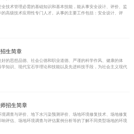
安全技术管理必需的基础知识和基本技能，能从事安全设计、评价、监
作的高级技术应用性专门人才。从事的主要工作包括：安全设计、评
技术管理。
师招生简章
良好的思想品德、社会公德和职业道德、严谨的科学作风、健康的体
科学知识、现代宝石学理论和技能以及先进科技手段，为社会主义现代
事宝玉石鉴定和商贸经营管理、首饰设计和首饰加工制作及其管理，是
神和实践能力的高级技术人才。
价师招生简章
环境调查与评价、地下水污染预测评价、场地环境修复技术、场地修复
影响评估、场地环境调查与评估案例分析等的了解不同类型场地的环境
环境监测及调查方案编制要点，熟悉并掌握不同场地环境调查方法、调