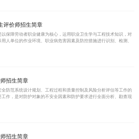
卫生评价师招生简章
是以保障劳动者职业健康为核心，运用职业卫生学与工程技术知识，对
等用人单位的作业环境、职业病危害因素及防控措施进行识别、检测、
业技术人员。
计师招生简章
安全防范系统设计规划、工程过程和质量控制及风险分析评估等工作的
要工作，是对防护对象的不安全因素和防护要求进行全面分析、勘查现
依据国家相关法规、标准和防护级别，运用生物、电子、实体等防护手
物防、技防的综合协调措施，制定出系统设计方案；组织工程管理，编
练和督导技术人员正确安装和维护系统。
理师招生简章