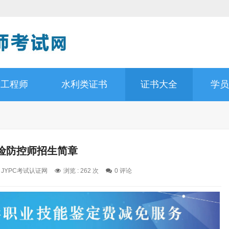
道工程师
水利类证书
证书大全
学员
险防控师招生简章
: JYPC考试认证网
浏览 : 262 次
0 评论