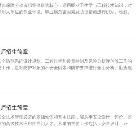
是以保障劳动者职业健康为核心，运用职业卫生学与工程技术知识，对
等用人单位的作业环境、职业病危害因素及防控措施进行识别、检测、
业技术人员。
计师招生简章
安全防范系统设计规划、工程过程和质量控制及风险分析评估等工作的
要工作，是对防护对象的不安全因素和防护要求进行全面分析、勘查现
依据国家相关法规、标准和防护级别，运用生物、电子、实体等防护手
物防、技防的综合协调措施，制定出系统设计方案；组织工程管理，编
练和督导技术人员正确安装和维护系统。
理师招生简章
安全技术管理必需的基础知识和基本技能，能从事安全设计、评价、监
作的高级技术应用性专门人才。从事的主要工作包括：安全设计、评
技术管理。