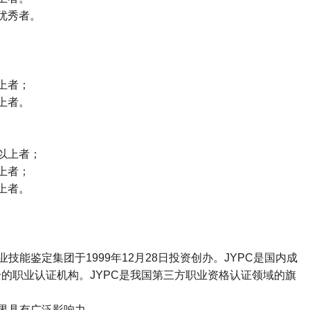
优秀者。
上者；
上者。
以上者；
上者；
上者。
业技能鉴定集团于
1999
年
12
月
28
日投资创办。
JYPC
是国内成
全的职业认证机构。
JYPC
是我国第三方职业资格认证领域的旗
界具有广泛影响力。