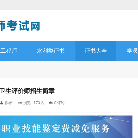
道工程师
水利类证书
证书大全
学员
业卫生评价师招生简章
作者 :
浏览 : 173 次
0 评论