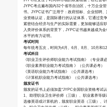
JYPC
考点遍布国内
32
个省市自治区，十万企业管
书。
JYPC
证书广泛用于：政府招标、企业招聘、
业资格认证，是国际通行的认证体系，它通过竞
紧密结合经济与生产的实际需要，更加能够适应职
入类评价体系的背景下，
JYPC
证书越来越成为金
水平的有力证明。
考试时间
每年统考五次，时间为
4
月、
6
月、
8
月、
10
月和
1
考试科目
《职业卫生评价师职业能力考试指南》（专业课
《职业素养职业能力考试指南 》（公共课必考）
《英语职业能力考试指南》（公共课选考）
《计算机职业能力考试指南》（公共课选考）
颁发证书
颁发的证书上必须加盖“
JYPC
全国职业资格考试认
1
、助理职业卫生评价师（三级）、职业素养等级
选修英语或计算机的，颁发职业英语（三级）、