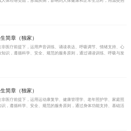
成人体经络受阻，形成疾病，影响到人体健康和正常生活时，用温灸热
定部位驱寒除湿，通经活络，以达到增强体质，消除疾病，保障健康的
招生简章（独家）
在非医疗前提下，运用声音训练、诵读表达、呼吸调节、情绪支持、心
业知识，遵循科学、安全、规范的服务原则，通过诵读训练、呼吸与发
达、情绪疏导与文化引导等方式，帮助服务对象改善情绪状态、增强表
在稳定感与心理舒适度的专业服务人员。
招生简章（独家）
在非医疗前提下，运用运动康复学、健康管理学、老年照护学、家庭照
知识，遵循科学、安全、规范的服务原则，通过身体功能支持、基础活
整、居家康复指导、恢复陪伴与生活支持等方式，帮助服务对象改善身
活舒适度与基础自理能力的专业服务人员。