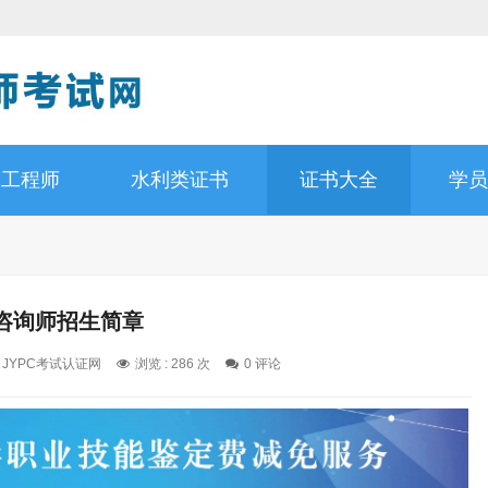
道工程师
水利类证书
证书大全
学员
咨询师招生简章
: JYPC考试认证网
浏览 : 286 次
0 评论