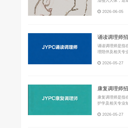
湿侵入人体，造
敷火疗在人体特
2026-06-05
特殊技术人才。
诵读调理师
诵读调理师是指
理陪伴及相关专
声训练、声音表
2026-05-27
达能力、提升内
康复调理师
康复调理师是指
护学及相关专业
动辅助、姿势调
2026-05-27
体状态、提升生