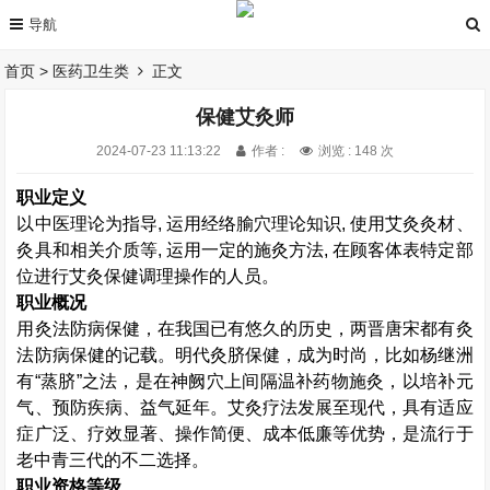
首页
>
医药卫生类
正文
保健艾灸师
2024-07-23 11:13:22
作者 :
浏览 : 148 次
职业定义
以中医理论为指导, 运用经络腧穴理论知识, 使用艾灸灸材、
灸具和相关介质等, 运用一定的施灸方法, 在顾客体表特定部
位进行艾灸保健调理操作的人员。
职业概况
用灸法防病保健，在我国已有悠久的历史，两晋唐宋都有灸
法防病保健的记载。明代灸脐保健，成为时尚，比如杨继洲
有“蒸脐”之法，是在神阙穴上间隔温补药物施灸，以培补元
气、预防疾病、益气延年。艾灸疗法发展至现代，具有适应
症广泛、疗效显著、操作简便、成本低廉等优势，是流行于
老中青三代的不二选择。
职业资格等级