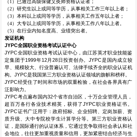
（
1）已通过高级
保健艾灸师
资格认证者；
（
2）研究生以上或同等学历，从事相关工作三年以上者；
（
3）本科以上或同等学历，从事相关工作五年以上者；
（
4）大专以上或同等学历，从事相关工作八年以上者。
（
5）在行业内知名度高、业绩突出者。
发证机构
JYPC全国职业资格考试认证中心
JYPC全国职业资格考试认证中心，由江苏英才职业技能鉴
定集团于1999年12月28日投资创办。JYPC是国内成立较
早、规模较大、行业普遍认可、法律手续齐全的职业认证机
构。JYPC是我国第三方职业资格认证领域的旗帜和榜样。
JYPC经受住了时间和市场的双重检验，在社会各界具有广
泛影响力。
JYPC考点遍布国内32个省市自治区，十万企业管理人员，
超百万各行各业技术精英，获得了JYPC职业资格证书。
JYPC证书广泛用于：政府招标、企业招聘、定岗加薪、资
质升级、大中专院校学生计算学分等。第三方职业资格认
证，是国际通行的认证体系，它通过竞争取得社会承认和社
会地位，往往更加重视质量和信用，更加紧密结合经济与生