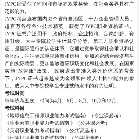
JYPC经受住了时间和市场的双重检验，在社会各界具有广
泛影响力。
JYPC考点遍布国内32个省市自治区，十万企业管理人员，
超百万各行各业技术精英，获得了JYPC职业资格证书。
JYPC证书广泛用于：政府招标、企业招聘、定岗加薪、资
质升级、大中专院校学生计算学分等。第三方职业资格认
证，是国际通行的认证体系，它通过竞争取得社会承认和社
会地位，往往更加重视质量和信用，更加紧密结合经济与生
产的实际需要，更加能够适应职场变化和社会发展。在国家
实施“放管服”政策、 政府退出非准入类评价体系的背景
下，JYPC证书越来越成为金领和白领人士执业能力的象
征、成为大中专院校学生专业技能水平的有力证明。
考试时间
每年统考五次，时间为
4月、6月、8月、10月和12月。
考试科目
《
地球信息工程师
职业能力考试指南》（专业课必考）
《职业素养职业能力考试指南
》（公共课必考）
《英语职业能力考试指南》（公共课选考）
《计算机职业能力考试指南》（公共课选考）